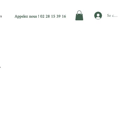
Se connecter
es
Appelez nous ! 02 28 15 39 16
.