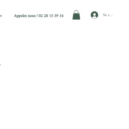
Se connecter
es
Appelez nous ! 02 28 15 39 16
.